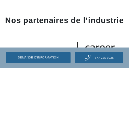
Nos partenaires de l’industrie
877-725-6026
DEMANDE D’INFORMATION
Libérez votre potentiel et transformez votre
carrière grâce aux centres de formation
automobile et à Amazon.
EN SAVOIR PLUS