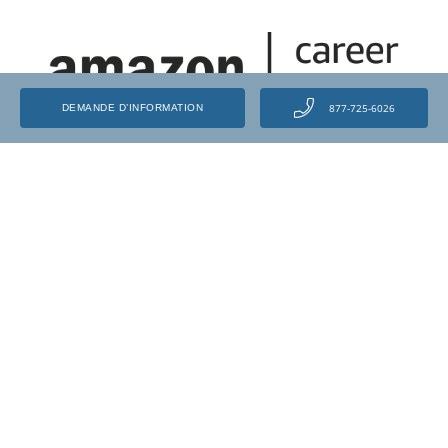
877-725-6026
DEMANDE D’INFORMATION
Libérez votre potentiel et transformez votre
carrière grâce aux centres de formation
automobile et à Amazon.
EN SAVOIR PLUS