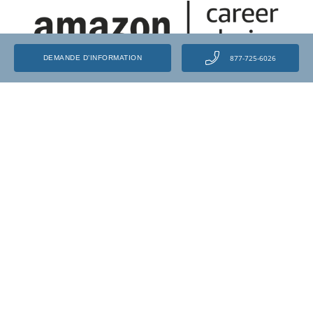
877-725-6026
DEMANDE D’INFORMATION
Libérez votre potentiel et transformez votre
carrière grâce aux centres de formation
automobile et à Amazon.
EN SAVOIR PLUS