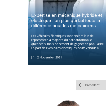
Expertise en mécanique hybride et
électrique : un plus qui fait toute la
différence pour les mécaniciens
Les véhicules électriques sont encore loin de
représenter la majorité du parc automobile
québécois, mais ne cessent de gagner en popularité.
La part des véhicules électriques neufs vendus au
2 November 2021
Précédent