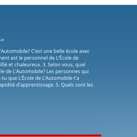
ue
L’Automobile? C’est une belle école avec
ent est le personnel de L’École de
fié et chaleureux. 3. Selon vous, quel
cole de L’Automobile? Les personnes qui
tu que L’École de L’Automobile t’a
pidité d’apprentissage. 5. Quels sont les
tomobile? Rapide, efficace, apprentissage
L’École de L’Automobile? Parce qu’ils
ntiment général en rapport à L’École de
d’accomplissement!