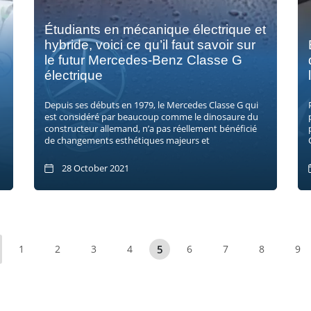
Étudiants en mécanique électrique et
hybride, voici ce qu’il faut savoir sur
le futur Mercedes-Benz Classe G
électrique
Depuis ses débuts en 1979, le Mercedes Classe G qui
est considéré par beaucoup comme le dinosaure du
constructeur allemand, n’a pas réellement bénéficié
de changements esthétiques majeurs et
28 October 2021
5
1
2
3
4
6
7
8
9