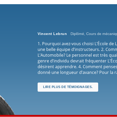
Vincent Lebrun
Diplômé, Cours de mécaniq
1. Pourquoi avez-vous choisi L’École de 
une belle équipe d’instructeurs. 2. Comm
L’Automobile? Le personnel est très quali
genre d’individu devrait fréquenter L’É
désirent apprendre. 4. Comment penses-
donné une longueur d’avance? Pour la ra
avantages de fréquenter L’École de L’Au
complet. 6. Pourquoi recommanderais-tu 
LIRE PLUS DE TÉMOIGNAGES.
sont les meilleurs! #1 7. Quel est ton se
L’Automobile? Très bon, un sentiment 