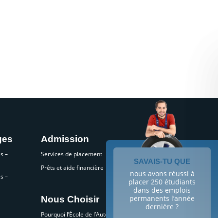
ges
Admission
s –
Services de placement
SAVAIS-TU QUE
Prêts et aide financière
nous avons réussi à
s –
placer 250 étudiants
dans des emplois
permanents l’année
Nous Choisir
dernière ?
Pourquoi l’École de l’Automobile?