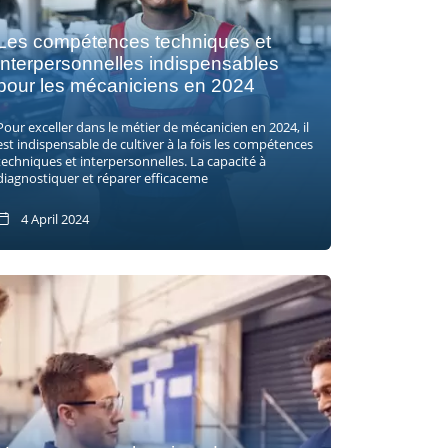
Les compétences techniques et
interpersonnelles indispensables
pour les mécaniciens en 2024
Pour exceller dans le métier de mécanicien en 2024, il
est indispensable de cultiver à la fois les compétences
techniques et interpersonnelles. La capacité à
diagnostiquer et réparer efficaceme
4 April 2024