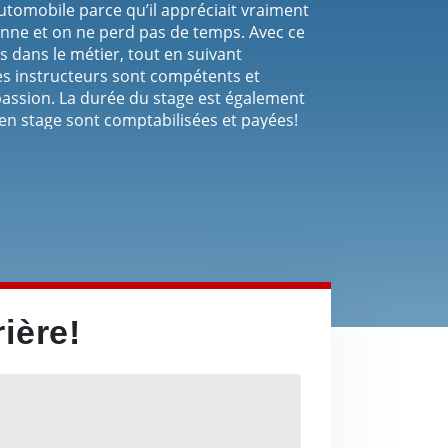
’Automobile parce qu’il appréciait vraiment
nne et on ne perd pas de temps. Avec ce
sés dans le métier, tout en suivant
es instructeurs sont compétents et
 passion. La durée du stage est également
s en stage sont comptabilisées et payées!
 les cours sont offerts en français et
re chose qui est cool c’est que l’École
fini ton cours. Je travaille
 j’étais capable de faire ainsi que mes
u’ils pouvaient me faire confiance. Et ça,
 de L’Automobile.
ière!