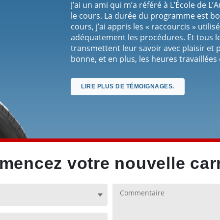
J’ai un ami qui m’a référé à L’École de L
le cours. La durée du programme est bo
cours, j’ai appris les « raccourcis » utili
adéquatement les procédures. Et tous l
transmettent leur savoir avec plaisir et
bonne, et en plus, les heures travaillée
Les horaires sont flexibles, et le fait que
anglais, c’est vraiment un bonus. Une aut
LIRE PLUS DE TÉMOIGNAGES.
continue à t’aider, même après que tu ais 
présentement, et quand ils ont vu ce que
connaissances, ils ont tout de suite su q
c’est grâce à ce que j’ai appris à L’École
encez votre nouvelle carr