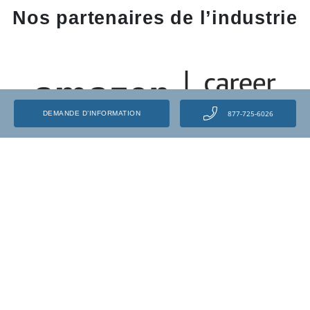
Nos partenaires de l’industrie
877-725-6026
DEMANDE D’INFORMATION
Libérez votre potentiel et transformez votre
carrière grâce aux centres de formation
automobile et à Amazon.
EN SAVOIR PLUS