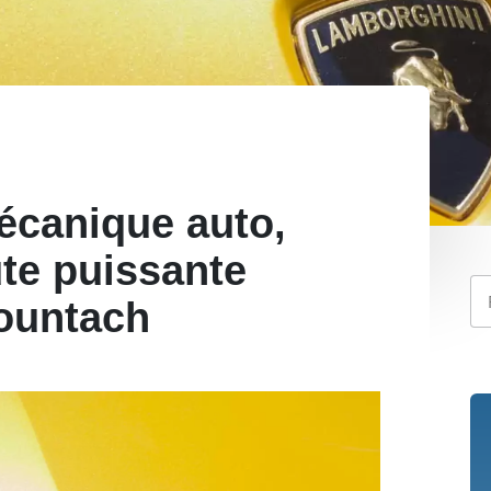
écanique auto,
ute puissante
ountach