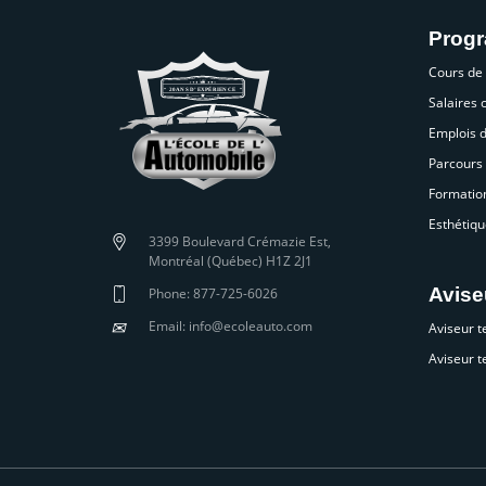
Prog
Cours de
Salaires
Emplois 
Parcours 
Formatio
Esthétiqu
3399 Boulevard Crémazie Est,
Montréal (Québec) H1Z 2J1
Avise
Phone: 877-725-6026
✉
Email: info@ecoleauto.com
Aviseur t
Aviseur t