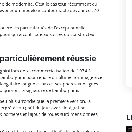
che de modernité. C’est le cas tout récemment du
dévoiler un modèle incontournable des années 70
uvre les particularités de l’exceptionnelle
tion qui a contribué au succès du constructeur
 particulièrement réussie
hini lors de sa commercialisation de 1974 à
 Lamborghini pour rendre un ultime hommage à ce
tangulaire longue et basse, ses phares aux lignes
aux qui sont la signature de Lamborghini.
peu plus arrondie que la première version, la
rprétée au goût du jour avec l’intégration
es portières et l’ajout de roues surdimensionnées
L
ée de fibre de carbone, afin d’alléger le poids du