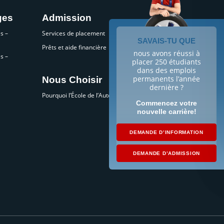
ges
Admission
s –
Services de placement
SAVAIS-TU QUE
Prêts et aide financière
nous avons réussi à
s –
placer 250 étudiants
dans des emplois
permanents l’année
Nous Choisir
dernière ?
Pourquoi l’École de l’Automobile?
Commencez votre
nouvelle carrière!
DEMANDE D’INFORMATION
DEMANDE D’ADMISSION