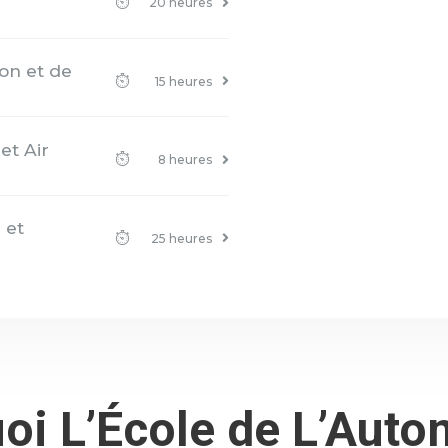
20 heures
on et de
15 heures
et Air
8 heures
 et
25 heures
oi L’École de L’Auto