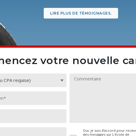
valeur de l’argent. En allant dans un cen
chance d’étudier avec des gens comme ça 
LIRE PLUS DE TÉMOIGNAGES.
c’est vraiment la voie à choisir.
ncez votre nouvelle car
Oui, je suis d’accord pour recev
des messages sur L’école de