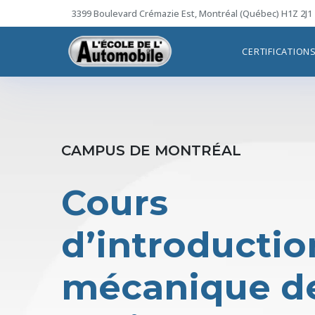
Skip
3399 Boulevard Crémazie Est, Montréal (Québec) H1Z 2J1
to
content
CERTIFICATION
CAMPUS DE MONTRÉAL
Cours
d’introductio
mécanique d