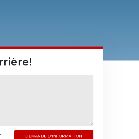
tre de formation privée, on a plus de
: sérieux. Si vous pouvez vous le payer,
rière!
oir
DEMANDE D'INFORMATION