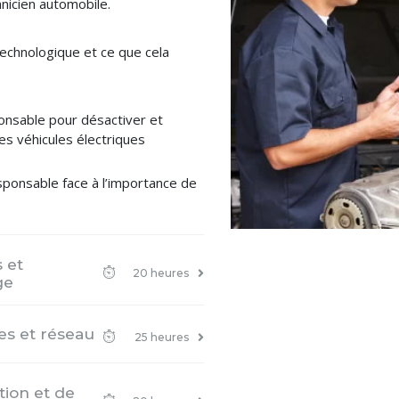
anicien automobile.
echnologique et ce que cela
onsable pour désactiver et
des véhicules électriques
sponsable face à l’importance de
 et
20 heures
ge
es et réseau
25 heures
ion et de