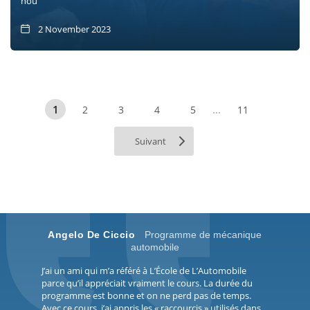
nou
2 November 2023
...
1
2
3
4
5
11
Suivant
Angelo De Ciccio
Programme de mécanique
automobile
J’ai un ami qui m’a référé à L’École de L’Automobile
parce qu’il appréciait vraiment le cours. La durée du
programme est bonne et on ne perd pas de temps.
Avec ce cours, j’ai appris les « raccourcis » utilisés dans