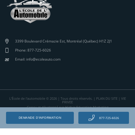
3399 Boulevard Crémazie Est, Montréal (Québec) H1Z 2J1
Phone: 877-725-6026
✉
Email: info@ecoleauto.com
L'École de l'automobile © 2026 | Tous droits réservés. |
PLAN DU SITE
|
VIE
PRIVEE
Conçu et développé par Higher Education Marketing
877-725-6026
DEMANDE D’INFORMATION