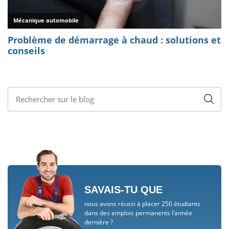
SAVAIS-TU QUE
nous avons réussi à placer 250 étudiants
dans des emplois permanents l’année
dernière ?