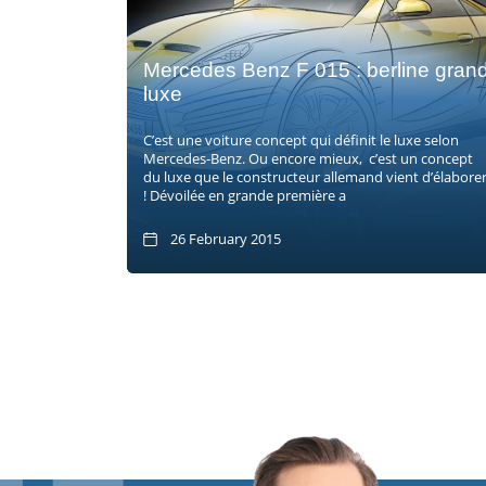
Mercedes Benz F 015 : berline gran
luxe
C’est une voiture concept qui définit le luxe selon
Mercedes-Benz. Ou encore mieux, c’est un concept
du luxe que le constructeur allemand vient d’élabore
! Dévoilée en grande première a
26 February 2015