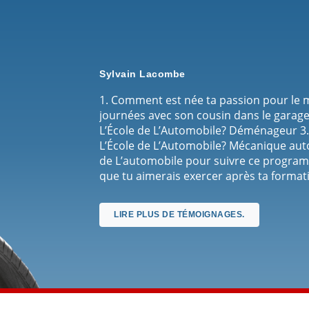
Sylvain Lacombe
1. Comment est née ta passion pour le 
journées avec son cousin dans le garage 2
L’École de L’Automobile? Déménageur 3.
L’École de L’Automobile? Mécanique auto
de L’automobile pour suivre ce programme
que tu aimerais exercer après ta format
change à tous les jours. Toujours du n
L’Automobile à un(e) ami(e)? Si oui, pour
LIRE PLUS DE TÉMOIGNAGES.
gens. C’est comme une famille.