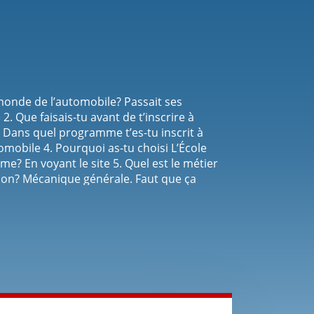
monde de l’automobile? Passait ses
. Que faisais-tu avant de t’inscrire à
 Dans quel programme t’es-tu inscrit à
mobile 4. Pourquoi as-tu choisi L’École
? En voyant le site 5. Quel est le métier
ion? Mécanique générale. Faut que ça
ouveau. 6. Recommanderais-tu L’École de
quoi? Oui.L’ambiance de l’école et les