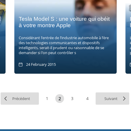
d
Tesla Model S : une voiture qui obéit
à votre montre Apple
Considérant l’entrée de l’industrie automobile à l’ère
des technologies communicantes et dispositifs
r
intelligents, serait-il prudent ou raisonnable de se
demander si l’on peut contrôler s
24 February 2015
2
1
3
4
Précédent
Suivant