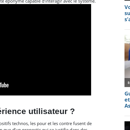
nte éponyme capable d’interagir avec le système.
érience utilisateur ?
sitifs technos, les pour et les contre fusent de
ion que d’un pronostic qui se justifie dans des