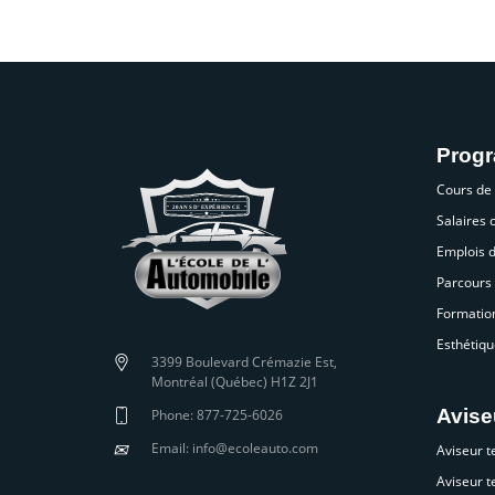
Prog
Cours de
Salaires
Emplois 
Parcours 
Formatio
Esthétiqu
3399 Boulevard Crémazie Est,
Montréal (Québec) H1Z 2J1
Avise
Phone: 877-725-6026
✉
Email: info@ecoleauto.com
Aviseur t
Aviseur t