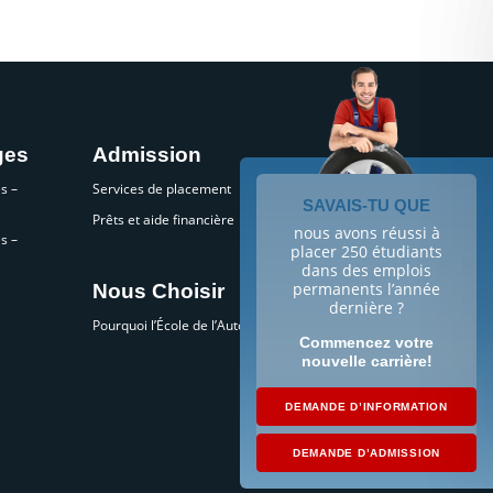
ges
Admission
s –
Services de placement
SAVAIS-TU QUE
Prêts et aide financière
nous avons réussi à
s –
placer 250 étudiants
dans des emplois
permanents l’année
Nous Choisir
dernière ?
Pourquoi l’École de l’Automobile?
Commencez votre
nouvelle carrière!
DEMANDE D’INFORMATION
DEMANDE D’ADMISSION