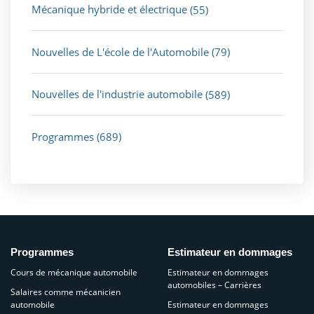
Mécanique hybride et électrique
(55)
Nouvelles de L'école de l'Automobile
(79)
Nouvelles de l'industrie automobile
(589)
Programmes
(689)
Programmes
Estimateur en dommages
Cours de mécanique automobile
Estimateur en dommages
automobiles – Carrières
Salaires comme mécanicien
automobile
Estimateur en dommages