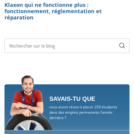
SAVAIS-TU QUE
nous avons réussi à placer 250 étudiants
dans des emplois permanents l’année
dernière ?