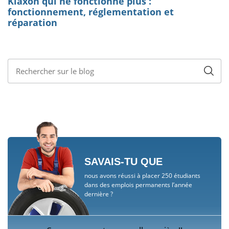
SAVAIS-TU QUE
nous avons réussi à placer 250 étudiants
dans des emplois permanents l’année
dernière ?