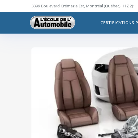
Skip
3399 Boulevard Crémazie Est, Montréal (Québec) H1Z 2J1
to
content
CERTIFICATIONS 