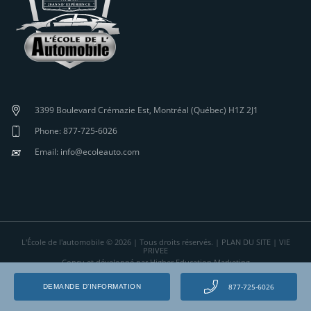
3399 Boulevard Crémazie Est, Montréal (Québec) H1Z 2J1
Phone: 877-725-6026
✉
Email: info@ecoleauto.com
L'École de l'automobile © 2026 | Tous droits réservés. |
PLAN DU SITE
|
VIE
PRIVEE
Conçu et développé par Higher Education Marketing
877-725-6026
DEMANDE D’INFORMATION