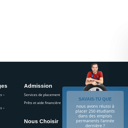
ges
Admission
s –
Services de placement
SAVAIS-TU QUE
Prêts et aide financière
nous avons réussi à
s –
placer 250 étudiants
dans des emplois
permanents l’année
Nous Choisir
dernière ?