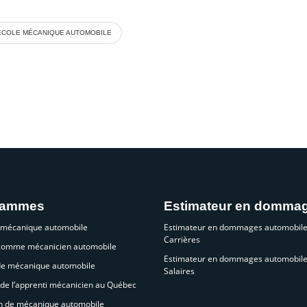
ÉCOLE MÉCANIQUE AUTOMOBILE
rammes
Estimateur en domma
 mécanique automobile
Estimateur en dommages automobile
Carrières
 comme mécanicien automobile
Estimateur en dommages automobile
de mécanique automobile
Salaires
de l’apprenti mécanicien au Québec
n de mécanique automobile