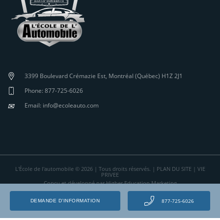
3399 Boulevard Crémazie Est, Montréal (Québec) H1Z 2J1
Phone: 877-725-6026
✉
Email: info@ecoleauto.com
L'École de l'automobile © 2026 | Tous droits réservés. |
PLAN DU SITE
|
VIE
PRIVEE
Conçu et développé par Higher Education Marketing
877-725-6026
DEMANDE D’INFORMATION