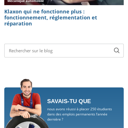
SAVAIS-TU QUE
nous avons réussi à placer 250 étudiants
dans des emplois permanents l’année
dernière ?