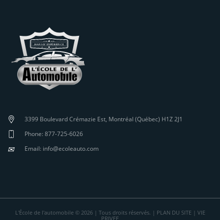
3399 Boulevard Crémazie Est, Montréal (Québec) H1Z 2J1
Phone: 877-725-6026
✉
Email: info@ecoleauto.com
L'École de l'automobile © 2026 | Tous droits réservés. |
PLAN DU SITE
|
VIE
PRIVEE