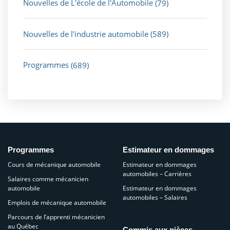
Nouvelles de L'école de l'Automobile
(79)
Nouvelles de l'industrie automobile
(589)
Programmes
(689)
Programmes
Estimateur en dommages
Cours de mécanique automobile
Estimateur en dommages
automobiles – Carrières
Salaires comme mécanicien
automobile
Estimateur en dommages
automobiles – Salaires
Emplois de mécanique automobile
Parcours de l’apprenti mécanicien
au Québec
Commis aux pièces