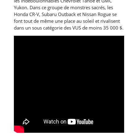
les indéboulonnables Chevrolet Tahoe et GMC
Yukon. Dans ce groupe de monstres sacrés, les
Honda CR-V, Subaru Outback et Nissan Rogue se
font tout de même une place au soleil et rivalisent
dans un sous catégorie des VUS de moins 35 000 $.