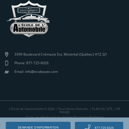
3399 Boulevard Crémazie Est, Montréal (Québec) H1Z 2J1
Phone: 877-725-6026
✉
Email: info@ecoleauto.com
L'École de l'automobile © 2026 | Tous droits réservés. |
PLAN DU SITE
|
VIE
PRIVEE
Conçu et développé par Higher Education Marketing
877-725-6026
DEMANDE D’INFORMATION