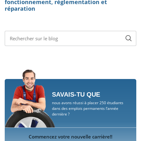
SAVAIS-TU QUE
nous avons réussi à placer 250 étudiants
dans des emplois permanents l’année
dernière ?
Commencez votre nouvelle carrière!!