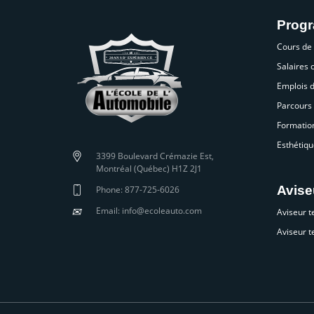
Prog
Cours de
Salaires
Emplois 
Parcours 
Formatio
Esthétiqu
3399 Boulevard Crémazie Est,
Montréal (Québec) H1Z 2J1
Avise
Phone: 877-725-6026
✉
Email: info@ecoleauto.com
Aviseur t
Aviseur t