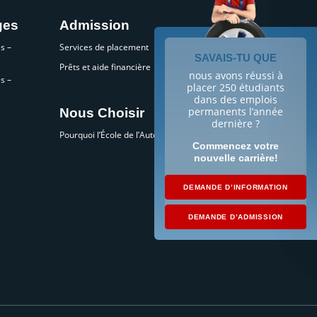
ges
Admission
s –
Services de placement
SAVAIS-TU QUE
Prêts et aide financière
nous avons réussi à
s –
placer 250 étudiants
dans des emplois
permanents l’année
Nous Choisir
dernière ?
Pourquoi l’École de l’Automobile?
Commencez votre
nouvelle carrière!
DEMANDE D’INFORMATION
DEMANDE D’ADMISSION