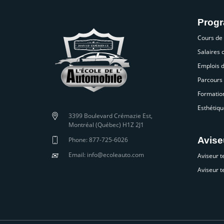
Prog
Cours de
Salaires
Emplois 
Parcours 
Formatio
Esthétiqu
3399 Boulevard Crémazie Est,
Montréal (Québec) H1Z 2J1
Avise
Phone: 877-725-6026
✉
Email: info@ecoleauto.com
Aviseur t
Aviseur t