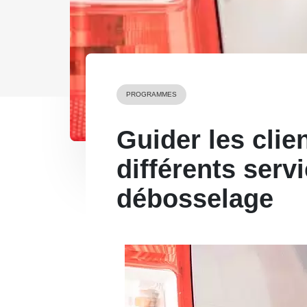
PROGRAMMES
Guider les clie
différents serv
débosselage