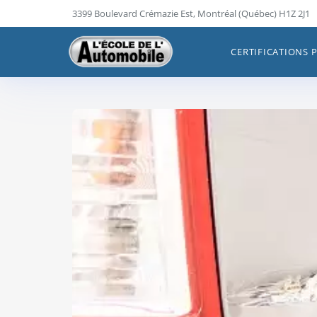
Skip
3399 Boulevard Crémazie Est, Montréal (Québec) H1Z 2J1
to
content
CERTIFICATIONS 