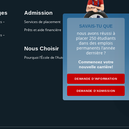
ges
Admission
s –
Services de placement
SAVAIS-TU QUE
Prêts et aide financière
nous avons réussi à
s –
placer 250 étudiants
dans des emplois
permanents l’année
Nous Choisir
dernière ?
Pourquoi l’École de l’Automobile?
Commencez votre
nouvelle carrière!
DEMANDE D’INFORMATION
DEMANDE D’ADMISSION