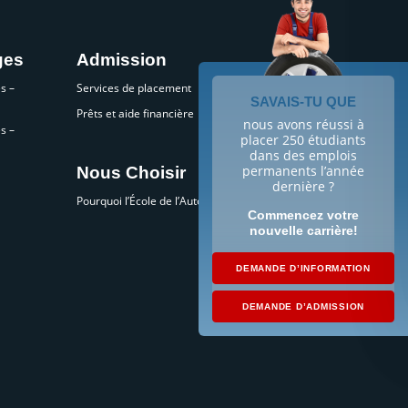
ges
Admission
s –
Services de placement
SAVAIS-TU QUE
Prêts et aide financière
nous avons réussi à
s –
placer 250 étudiants
dans des emplois
permanents l’année
Nous Choisir
dernière ?
Pourquoi l’École de l’Automobile?
Commencez votre
nouvelle carrière!
DEMANDE D’INFORMATION
DEMANDE D’ADMISSION