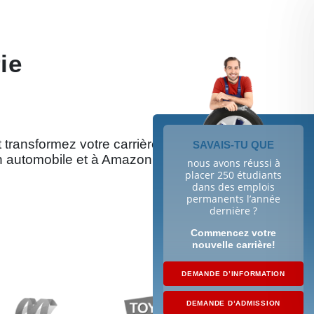
ie
t transformez votre carrière grâce
SAVAIS-TU QUE
n automobile et à Amazon.
nous avons réussi à
placer 250 étudiants
dans des emplois
permanents l’année
dernière ?
Commencez votre
nouvelle carrière!
DEMANDE D’INFORMATION
DEMANDE D’ADMISSION