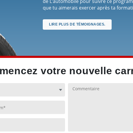
de L’automobile pour suivre ce programme
que tu aimerais exercer après ta format
change à tous les jours. Toujours du n
L’Automobile à un(e) ami(e)? Si oui, pour
LIRE PLUS DE TÉMOIGNAGES.
gens. C’est comme une famille.
encez votre nouvelle carr