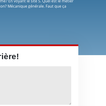
? En voyant le site 5. Quel est le métier
ion? Mécanique générale. Faut que ça
ouveau. 6. Recommanderais-tu L’École de
quoi? Oui.L’ambiance de l’école et les
ière!