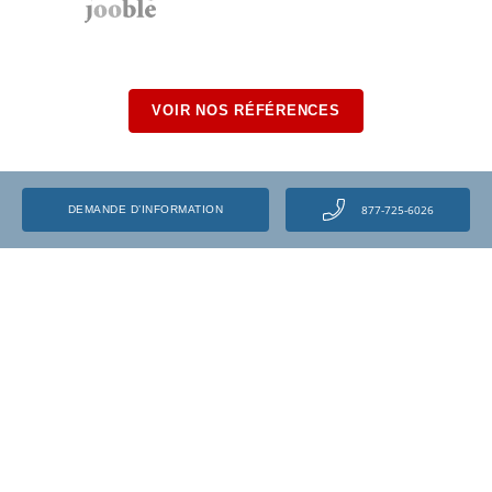
VOIR NOS RÉFÉRENCES
877-725-6026
DEMANDE D’INFORMATION
Programmes
Estimateur en dommages
Cours de mécanique automobile
Estimateur en dommages
automobiles – Carrières
Salaires comme mécanicien
automobile
Estimateur en dommages
automobiles – Salaires
Emplois de mécanique automobile
Parcours de l’apprenti mécanicien
au Québec
Commis aux pièces
Formation de mécanique