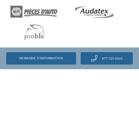
877-725-6026
DEMANDE D’INFORMATION
VOIR NOS RÉFÉRENCES
Programmes
Estimateur en dommages
Cours de mécanique automobile
Estimateur en dommages
automobiles – Carrières
Salaires comme mécanicien