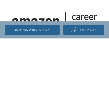
877-725-6026
DEMANDE D’INFORMATION
Libérez votre potentiel et transformez votre
carrière grâce aux centres de formation
automobile et à Amazon.
EN SAVOIR PLUS