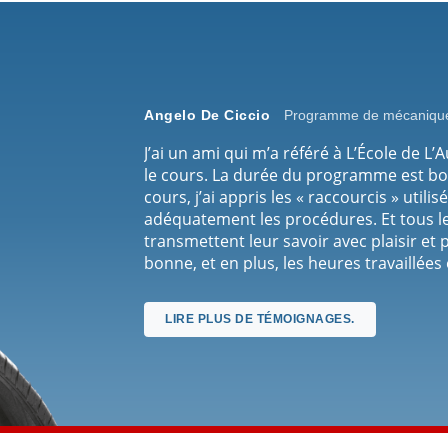
Angelo De Ciccio
Programme de mécanique
J’ai un ami qui m’a référé à L’École de L
le cours. La durée du programme est bo
cours, j’ai appris les « raccourcis » utili
adéquatement les procédures. Et tous l
transmettent leur savoir avec plaisir et
bonne, et en plus, les heures travaillée
Les horaires sont flexibles, et le fait que
anglais, c’est vraiment un bonus. Une aut
LIRE PLUS DE TÉMOIGNAGES.
continue à t’aider, même après que tu ais 
présentement, et quand ils ont vu ce que
connaissances, ils ont tout de suite su q
c’est grâce à ce que j’ai appris à L’École