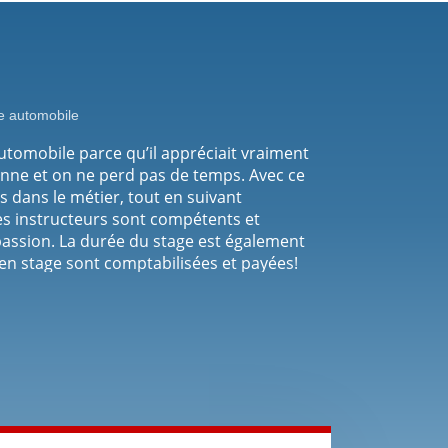
 automobile
’Automobile parce qu’il appréciait vraiment
nne et on ne perd pas de temps. Avec ce
sés dans le métier, tout en suivant
es instructeurs sont compétents et
 passion. La durée du stage est également
s en stage sont comptabilisées et payées!
 les cours sont offerts en français et
re chose qui est cool c’est que l’École
fini ton cours. Je travaille
 j’étais capable de faire ainsi que mes
u’ils pouvaient me faire confiance. Et ça,
 de L’Automobile.