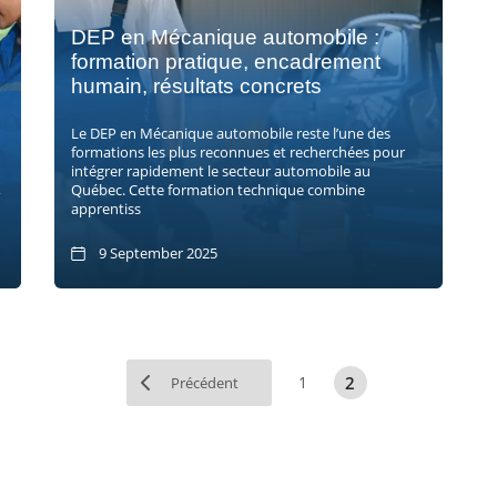
DEP en Mécanique automobile :
formation pratique, encadrement
humain, résultats concrets
Le DEP en Mécanique automobile reste l’une des
formations les plus reconnues et recherchées pour
intégrer rapidement le secteur automobile au
,
Québec. Cette formation technique combine
apprentiss
9 September 2025
2
1
Précédent