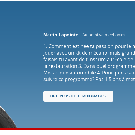
Martin Lapointe
Automotive mechanics
1. Comment est née ta passion pour le
jouer avec un kit de mécano, mais grand
faisais-tu avant de t’inscrire à L’École d
la restauration 3. Dans quel programme t
Mécanique automobile 4. Pourquoi as-tu
suivre ce programme? Pas 1,5 ans à met
travail plus facile avec l’école, Le série
confiance lors des rencontres avec le p
LIRE PLUS DE TÉMOIGNAGES.
rapidement dès le début du programme 5
exercer après ta formation? La mécaniqu
mécanique lourde, pour 6. Recommandera
ami(e)? Si oui, pourquoi? Sérieux, Hands-
permet de commencer à travailler, Quali
instructeurs, l’approche personnalisée, L