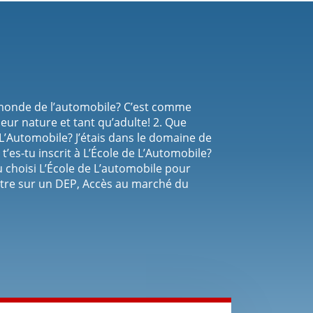
 monde de l’automobile? C’est comme
eur nature et tant qu’adulte! 2. Que
e L’Automobile? J’étais dans le domaine de
’es-tu inscrit à L’École de L’Automobile?
 choisi L’École de L’automobile pour
tre sur un DEP, Accès au marché du
ux de l’école, Le côté hands-on, Approche et
ersonnel d’admission, renforcé
. Quel est le métier que tu aimerais
e c’est certain, mais éventuellement la
is-tu L’École de L’Automobile à un(e)
on, Axé sur le concret et ce qui te
té de l’enseignement de la part des
’option de financement la flexibilité qui