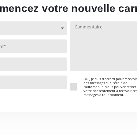
permet de venir dans ce centre privée P
encez votre nouvelle carr
quand j’ai commencé le programme, main
plusieurs tâches beaucoup plus complexe
Oui, je suis d’accord pour recevoir
des messages sur L’école de
l’automobile. Vous pouvez retirer
votre consentement à recevoir ce
messages à tout moment.