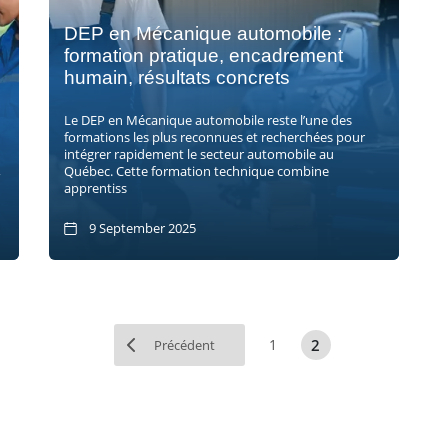
DEP en Mécanique automobile :
formation pratique, encadrement
humain, résultats concrets
Le DEP en Mécanique automobile reste l’une des
formations les plus reconnues et recherchées pour
intégrer rapidement le secteur automobile au
,
Québec. Cette formation technique combine
apprentiss
9 September 2025
2
1
Précédent