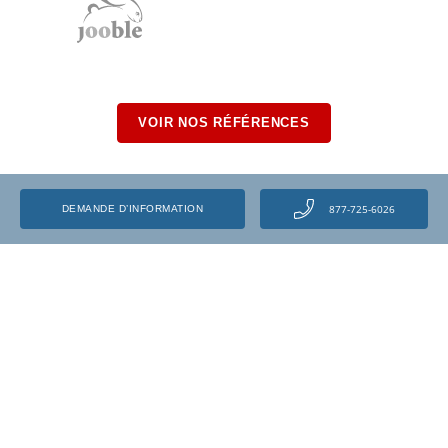
VOIR NOS RÉFÉRENCES
877-725-6026
DEMANDE D’INFORMATION
Programmes
Estimateur en dommages
Cours de mécanique automobile
Estimateur en dommages
automobiles – Carrières
Salaires comme mécanicien
automobile
Estimateur en dommages
automobiles – Salaires
Emplois de mécanique automobile
Parcours de l’apprenti mécanicien
au Québec
Commis aux pièces