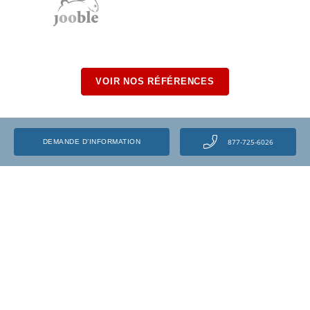
VOIR NOS RÉFÉRENCES
877-725-6026
DEMANDE D’INFORMATION
Programmes
Estimateur en dommages
Cours de mécanique automobile
Estimateur en dommages
automobiles – Carrières
Salaires comme mécanicien
automobile
Estimateur en dommages
automobiles – Salaires
Emplois de mécanique automobile
Parcours de l’apprenti mécanicien
au Québec
Commis aux pièces