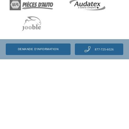
877-725-6026
DEMANDE D’INFORMATION
VOIR NOS RÉFÉRENCES
Programmes
Estimateur en dommages
Cours de mécanique automobile
Estimateur en dommages
automobiles – Carrières
Salaires comme mécanicien
automobile
Estimateur en dommages
automobiles – Salaires