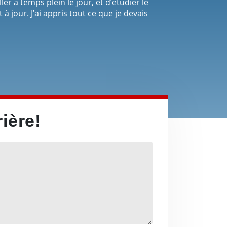
er à temps plein le jour, et d’étudier le
à jour. J’ai appris tout ce que je devais
ns le domaine de la mécanique
ière!