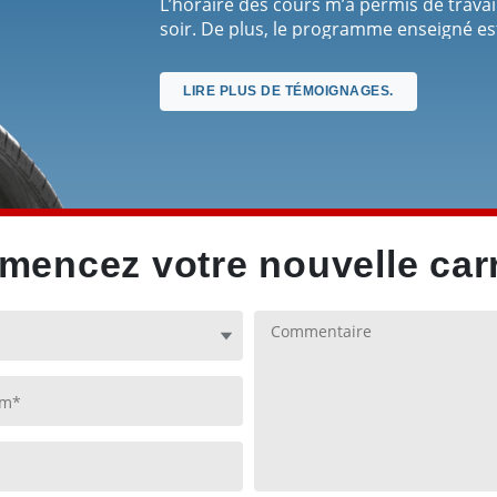
L’horaire des cours m’a permis de travaill
soir. De plus, le programme enseigné est 
savoir pour commencer une carrière da
automobile.
LIRE PLUS DE TÉMOIGNAGES.
encez votre nouvelle carr