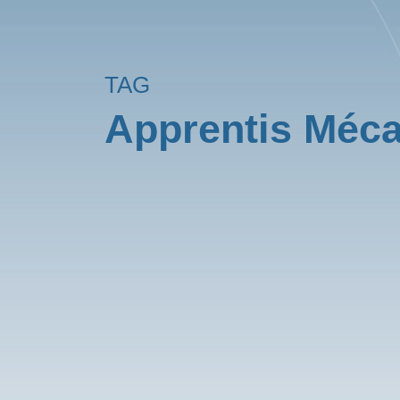
TAG
Apprentis Méca