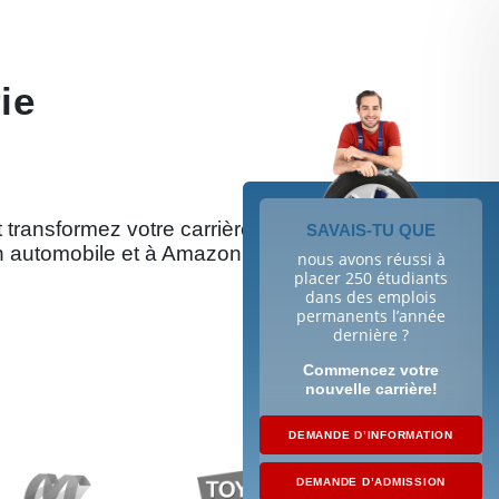
ie
t transformez votre carrière grâce
SAVAIS-TU QUE
n automobile et à Amazon.
nous avons réussi à
placer 250 étudiants
dans des emplois
permanents l’année
dernière ?
Commencez votre
nouvelle carrière!
DEMANDE D’INFORMATION
DEMANDE D’ADMISSION