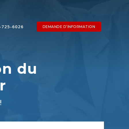
-725-6026
DEMANDE D’INFORMATION
on du
r
!