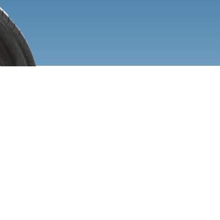
pendant le programme, les installations l
Qu’appréciez-vous le plus dans votre for
instruments théoriqu utilisé pour l’app
Comment trouvez-vous les équipements/in
Comment trouvez-vous les instructeurs 
la réalité d’un atelier, avec beaucoup d’
sur votre expérience à L’École de L’Auto
sors d’ici confiant en mes moyens 7. Qu
carrière après votre formation à L’École 
explorer l’avenue des véhicules hybrides 
atelier qui ne fait que ça! 8. Recommande
pourquoi?oui pour les gens qui ont bes