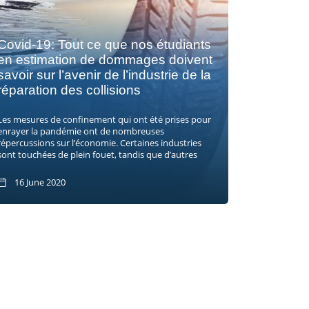
Covid-19: Tout ce que nos étudiants
en estimation de dommages doivent
savoir sur l’avenir de l’industrie de la
réparation des collisions
Les mesures de confinement qui ont été prises pour
enrayer la pandémie ont de nombreuses
répercussions sur l’économie. Certaines industries
sont touchées de plein fouet, tandis que d’autres
16 June 2020