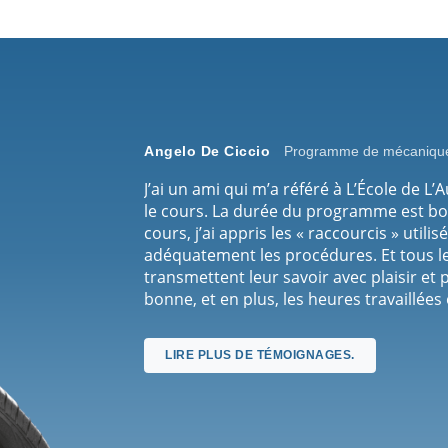
Angelo De Ciccio
Programme de mécanique
J’ai un ami qui m’a référé à L’École de L
le cours. La durée du programme est bo
cours, j’ai appris les « raccourcis » utili
adéquatement les procédures. Et tous l
transmettent leur savoir avec plaisir et
bonne, et en plus, les heures travaillée
Les horaires sont flexibles, et le fait que
anglais, c’est vraiment un bonus. Une aut
LIRE PLUS DE TÉMOIGNAGES.
continue à t’aider, même après que tu ais 
présentement, et quand ils ont vu ce que
connaissances, ils ont tout de suite su q
c’est grâce à ce que j’ai appris à L’École