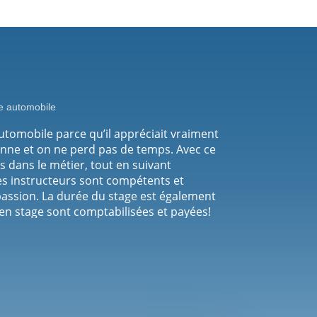
 automobile
’Automobile parce qu’il appréciait vraiment
nne et on ne perd pas de temps. Avec ce
sés dans le métier, tout en suivant
es instructeurs sont compétents et
 passion. La durée du stage est également
s en stage sont comptabilisées et payées!
 les cours sont offerts en français et
re chose qui est cool c’est que l’École
fini ton cours. Je travaille
 j’étais capable de faire ainsi que mes
u’ils pouvaient me faire confiance. Et ça,
 de L’Automobile.