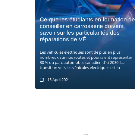
Ce que les étudiants en formation de
conseiller en carrosserie doivent
savoir sur les particularités des
réparations de VÉ
Les véhicules électriques sont de plus en plus
nombreux sur nos routes et pourraient représenter
30 % du parc automobile canadien d’ici 2030. La
transition vers les véhicules électriques est in
15 April 2021