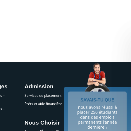
ges
Admission
s –
Services de placement
SAVAIS-TU QUE
Prêts et aide financière
nous avons réussi à
s –
placer 250 étudiants
dans des emplois
permanents l’année
Nous Choisir
dernière ?