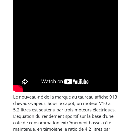
Le nouveau-né de la marque au taureau affiche 913
chevaux-vapeur. Sous le capot, un moteur V10 à
5.2 litres est soutenu par trois moteurs électriques.
L’équation du rendement sportif sur la base d’une
cote de consommation extrêmement basse a été
maintenue, en témoigne le ratio de 4.2 litres par