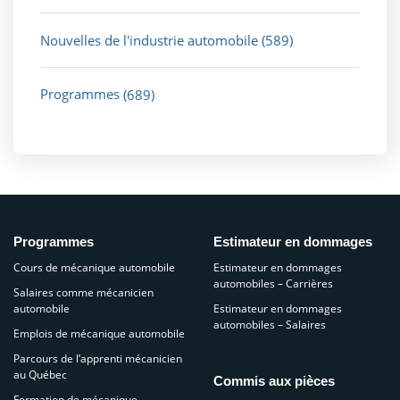
Nouvelles de l'industrie automobile
(589)
Programmes
(689)
Programmes
Estimateur en dommages
Cours de mécanique automobile
Estimateur en dommages
automobiles – Carrières
Salaires comme mécanicien
automobile
Estimateur en dommages
automobiles – Salaires
Emplois de mécanique automobile
Parcours de l’apprenti mécanicien
au Québec
Commis aux pièces
Formation de mécanique